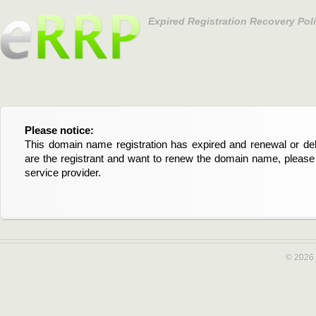
Expired Registration Recovery Pol
Please notice:
Bitte beachten Sie:
This domain name registration has expired and renewal or dele
Diese Domainregistrierung ist abgelaufen und die Verläng
are the registrant and want to renew the domain name, please 
Domain stehen an. Wenn Sie der Registrant sind und di
service provider.
verlängern möchten, kontaktieren Sie bitte Ihren Service-Provid
© 2026